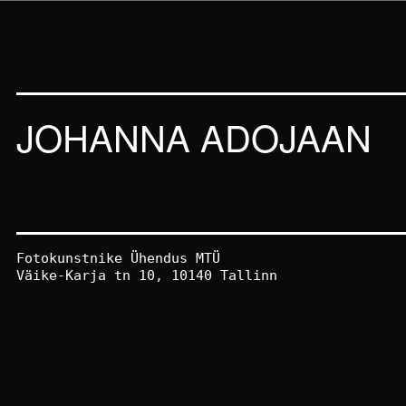
FOKU
Eesti Fotokunstnike Ühendus
JOHANNA ADOJAAN
Fotokunstnike Ühendus MTÜ
Väike-Karja tn 10, 10140 Tallinn
info [at] foku.ee