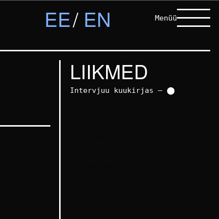
EE
EN
Menüü
LIIKMED
Intervjuu kuukirjas – ⬤
Aap Tepper
⬤
Andre Joosep Arming
Anna Kaarma
Anna Lehespalu
Anna-Stina Treumund
Annika Haas
⬤
Annika Toots
⬤
Birgit Püve
⬤
Cloe Jancis
⬤
Diana Tamane
⬤
Eliis Laul
⬤