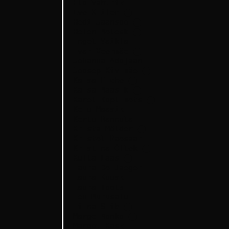
Elo Vahtrik
Eve Kiiler
⬤
Hedi Jaansoo
⬤
Helen Melesk
⬤
Ingel Vaikla
Ivar Veermäe
⬤
Johanna Adojaan
Joosep Kivimäe
⬤
Kaisa Eiche
⬤
Kaisa Maasik
⬤
Karel Koplimets
⬤
Keiu Maasik
Kertu Rannula
Krista Mölder
⬤
Kristel Raesaar
Kristina Õllek
⬤
Kulla Laas
⬤
Laura De Jaeger
Laura Kuusk
Laura Toots
Len Murusalu
Liina Siib
⬤
Marge Monko
⬤
Margot Kask