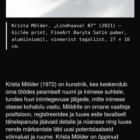
Krista Mölder. „Lindhaaval #7” (2021) –
Giclée print, FineArt Baryta Satin paber,
alumiiniumil, vineerist tagaliist, 27 × 18
cm.
Koduleht
Intervjuu
Krista Mölder (1972) on kunstnik, kes keskendub
oma töödes peamiselt ruumi ja inimese suhtele,
tundes huvi inimtegevuse jälgede, mitte inimese
otsese kohalolu vastu. Möldrile on omane vaatleja
positsioon, registreerides ja tuues esile tavaliselt
tähelepanuta jäävaid detaile ja nüansse ning luues
nende märkamiste läbi uusi potentsiaalseid
võimalusi ja ruume. Krista Mölder on õppinud