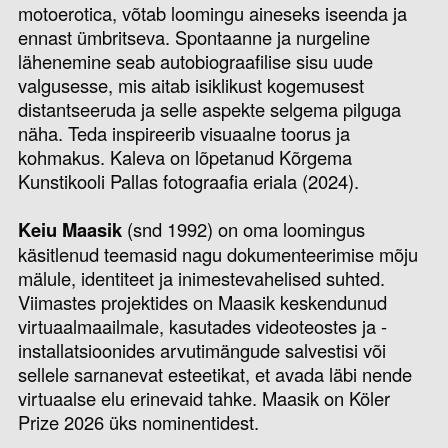
motoerotica, võtab loomingu aineseks iseenda ja
ennast ümbritseva. Spontaanne ja nurgeline
lähenemine seab autobiograafilise sisu uude
valgusesse, mis aitab isiklikust kogemusest
distantseeruda ja selle aspekte selgema pilguga
näha. Teda inspireerib visuaalne toorus ja
kohmakus. Kaleva on lõpetanud Kõrgema
Kunstikooli Pallas fotograafia eriala (2024).
Keiu Maasik
(snd 1992) on oma loomingus
käsitlenud teemasid nagu dokumenteerimise mõju
mälule, identiteet ja inimestevahelised suhted.
Viimastes projektides on Maasik keskendunud
virtuaalmaailmale, kasutades videoteostes ja -
installatsioonides arvutimängude salvestisi või
sellele sarnanevat esteetikat, et avada läbi nende
virtuaalse elu erinevaid tahke. Maasik on Köler
Prize 2026 üks nominentidest.