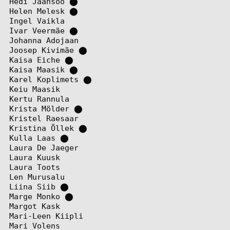
Hedi Jaansoo
⬤
Helen Melesk
⬤
Ingel Vaikla
Ivar Veermäe
⬤
Johanna Adojaan
Joosep Kivimäe
⬤
Kaisa Eiche
⬤
Kaisa Maasik
⬤
Karel Koplimets
⬤
Keiu Maasik
Kertu Rannula
Krista Mölder
⬤
Kristel Raesaar
Kristina Õllek
⬤
Kulla Laas
⬤
Laura De Jaeger
Laura Kuusk
Laura Toots
Len Murusalu
Liina Siib
⬤
Marge Monko
⬤
Margot Kask
Mari-Leen Kiipli
Mari Volens