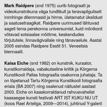
Mark Raidpere
(snd 1975) uurib fotograafi ja
videokunstnikuna väga tundlikult ja teravapilguliselt
inimhinge dilemmasid ja hirme, ületamatut üksildust
ja saatusetraagikat. Raidpere uurimused lähtuvad
sageli tema perekonna universumist, kuid mõnikord
võtavad sotsiaalse mõõtme, keskendudes
tõrjututele, linnavägivallale ning tänavaelule. Aastal
2005 esindas Raidpere Eestit 51. Veneetsia
biennaalil.
Kaisa Eiche
(snd 1982) on kunstnik, kuraator,
kunstikorraldaja, vabakutseline kriitik ja Kõrgema
Kunstikooli Pallas fotograafia osakonna juhataja. Ta
on lõpetanud Tartu Kõrgema Kunstikooli fotograafia
eriala (BA 2007) ning osalenud näitustel aastast
2003. Eiche on kaaskorraldanud rahvusvahelist
kaasaegse kunsti festivali ART IST KUKU NU UT
(koos Rael Arteliga, 2009—2014), juhtinud Y-galerii