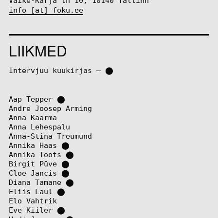
Väike-Karja tn 10, 10140 Tallinn
info [at] foku.ee
LIIKMED
Intervjuu kuukirjas – ⬤
Aap Tepper
⬤
Andre Joosep Arming
Anna Kaarma
Anna Lehespalu
Anna-Stina Treumund
Annika Haas
⬤
Annika Toots
⬤
Birgit Püve
⬤
Cloe Jancis
⬤
Diana Tamane
⬤
Eliis Laul
⬤
Elo Vahtrik
Eve Kiiler
⬤