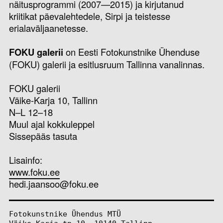
näitusprogrammi (2007—2015) ja kirjutanud
kriitikat päevalehtedele, Sirpi ja teistesse
erialaväljaanetesse.
FOKU galerii
on Eesti Fotokunstnike Ühenduse
(FOKU) galerii ja esitlusruum Tallinna vanalinnas.
FOKU galerii
Väike-Karja 10, Tallinn
N–L 12–18
Muul ajal kokkuleppel
Sissepääs tasuta
Lisainfo:
www.foku.ee
hedi.jaansoo@foku.ee
Fotokunstnike Ühendus MTÜ