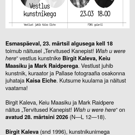
Esmaspäeval, 23. märtsil algusega kell 18
toimub näitusel „Tervitused Kanepist!
Wish u were
here
“ vestlus kunstnike
Birgit Kaleva, Keiu
Maasiku ja Mark Raidperega
. Vestlust juhib
kunstnik, kuraator ja Pallase fotograafia osakonna
juhataja
Kaisa Eiche
. Kutsume kuulama ja näitust
vaatama!
Birgit Kaleva, Keiu Maasiku ja Mark Raidpere
näitus „Tervitused Kanepist!
Wish u were here
“ on
avatud 28. märtsini 2026
(N—L 12—18).
Birgit Kaleva
(snd 1996), kunstnikunimega