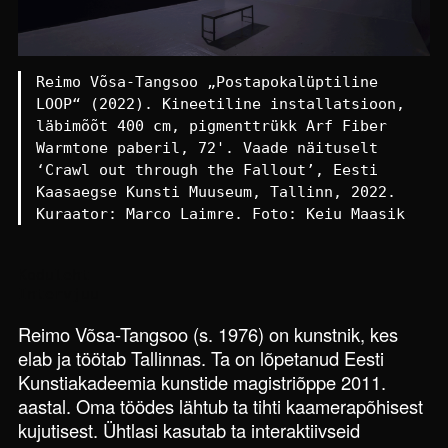
Reimo Võsa-Tangsoo „Postapokalüptiline
LOOP“ (2022). Kineetiline installatsioon,
läbimõõt 400 cm, pigmenttrükk Arf Fiber
Warmtone paberil, 72'. Vaade näituselt
‘Crawl out through the Fallout’, Eesti
Kaasaegse Kunsti Muuseum, Tallinn, 2022.
Kuraator: Marco Laimre. Foto: Keiu Maasik
Koduleht
Intervjuu
Reimo Võsa-Tangsoo (s. 1976) on kunstnik, kes
elab ja töötab Tallinnas. Ta on lõpetanud Eesti
Kunstiakadeemia kunstide magistriõppe 2011.
aastal. Oma töödes lähtub ta tihti kaamerapõhisest
kujutisest. Ühtlasi kasutab ta interaktiivseid