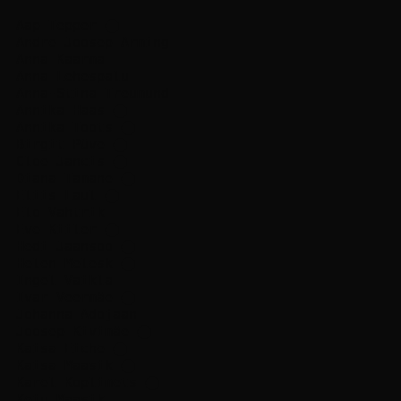
Aap Tepper
⬤
Andre Joosep Arming
Anna Kaarma
Anna Lehespalu
Anna-Stina Treumund
Annika Haas
⬤
Annika Toots
⬤
Birgit Püve
⬤
Cloe Jancis
⬤
Diana Tamane
⬤
Eliis Laul
⬤
Elo Vahtrik
Eve Kiiler
⬤
Hedi Jaansoo
⬤
Helen Melesk
⬤
Ingel Vaikla
Ivar Veermäe
⬤
Johanna Adojaan
Joosep Kivimäe
⬤
Kaisa Eiche
⬤
Kaisa Maasik
⬤
Karel Koplimets
⬤
Keiu Maasik