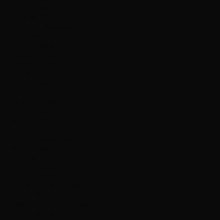
Kertu Rannula
Krista Mölder
⬤
Kristel Raesaar
Kristina Õllek
⬤
Kulla Laas
⬤
Laura De Jaeger
Laura Kuusk
Laura Toots
Len Murusalu
Liina Siib
⬤
Marge Monko
⬤
Margot Kask
Mari-Leen Kiipli
Mari Volens
Maria Kapajeva
⬤
Maris Karjatse
Mirjam Varik
Paul Kuimet
⬤
Piibe Kolka
⬤
Reimo Võsa-Tangsoo
⬤
Riina Varol
Roman-Sten Tõnissoo
⬤
Ruudu Ulas
⬤