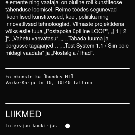
elemente ning vaatajal on oluline roll kunstiteose
tähenduse loomisel. Reimo töödes segunevad
ikoonilised kunstiteosed, keel, poliitika ning
innovatiivsed tehnoloogiad. Viimaste projektidena
võiks esile tuua „Postapokalüptiline LOOP“, „[ 1 | 2
]“, „Vahetu vaevatasu“, „…Tabada tuuma ja
põrgusse tagajärjed…”, „Test System 1.1 / Siin pole
midagi vaadata“ ja „Nostalgia / Ihad“.
Fotokunstnike Ühendus MTÜ
Väike-Karja tn 10, 10140 Tallinn
info [at] foku.ee
LIIKMED
Intervjuu kuukirjas – ⬤