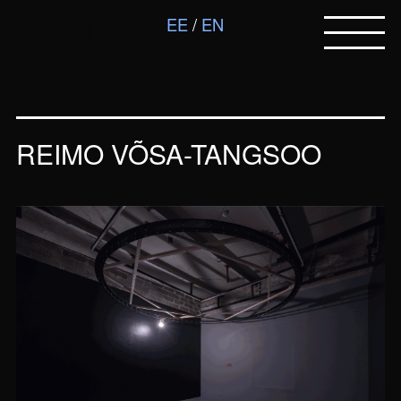
FOKU
EE
EN
Eesti
Fotokunstnike
Ühendus
REIMO VÕSA-TANGSOO