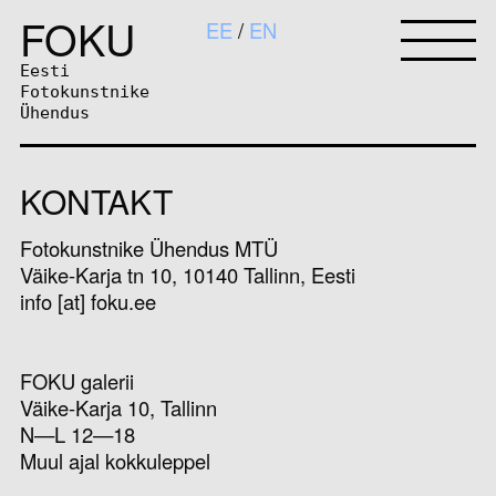
FOKU
EE
EN
Eesti
Fotokunstnike
Ühendus
KONTAKT
Fotokunstnike Ühendus MTÜ
Väike-Karja tn 10, 10140 Tallinn, Eesti
info [at] foku.ee
FOKU galerii
Väike-Karja 10, Tallinn
N—L 12—18
Muul ajal kokkuleppel