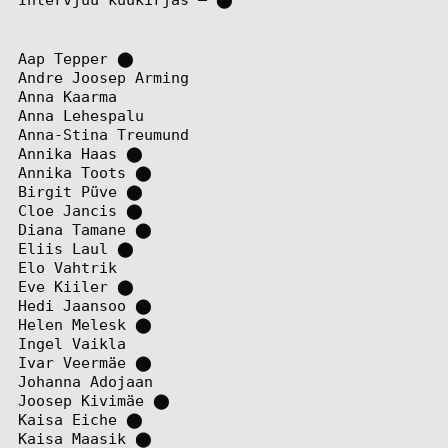
Aap Tepper
⬤
Andre Joosep Arming
Anna Kaarma
Anna Lehespalu
Anna-Stina Treumund
Annika Haas
⬤
Annika Toots
⬤
Birgit Püve
⬤
Cloe Jancis
⬤
Diana Tamane
⬤
Eliis Laul
⬤
Elo Vahtrik
Eve Kiiler
⬤
Hedi Jaansoo
⬤
Helen Melesk
⬤
Ingel Vaikla
Ivar Veermäe
⬤
Johanna Adojaan
Joosep Kivimäe
⬤
Kaisa Eiche
⬤
Kaisa Maasik
⬤