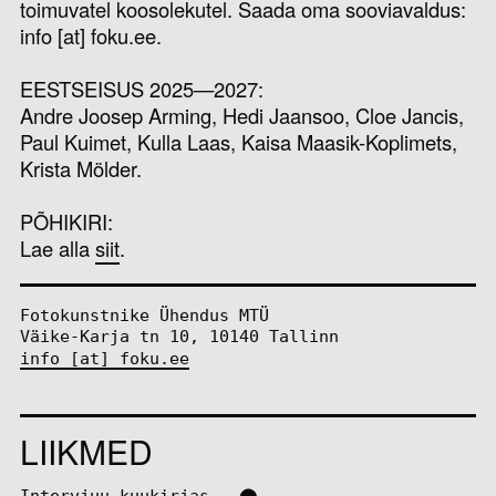
toimuvatel koosolekutel. Saada oma sooviavaldus:
info [at] foku.ee.
EESTSEISUS 2025—2027:
Andre Joosep Arming, Hedi Jaansoo, Cloe Jancis,
Paul Kuimet, Kulla Laas, Kaisa Maasik-Koplimets,
Krista Mölder.
PÕHIKIRI:
Lae alla
siit
.
Fotokunstnike Ühendus MTÜ
Väike-Karja tn 10, 10140 Tallinn
info [at] foku.ee
LIIKMED
Intervjuu kuukirjas – ⬤