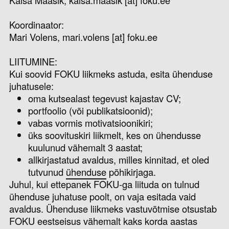
Kaisa Maasik, kaisa.maasik [at] foku.ee
Koordinaator:
Mari Volens, mari.volens [at] foku.ee
LIITUMINE:
Kui soovid FOKU liikmeks astuda, esita ühenduse
juhatusele:
oma kutsealast tegevust kajastav CV;
portfoolio (või publikatsioonid);
vabas vormis motivatsioonikiri;
üks soovituskiri liikmelt, kes on ühendusse
kuulunud vähemalt 3 aastat;
allkirjastatud avaldus, milles kinnitad, et oled
tutvunud
ühenduse
põhikirjaga.
Juhul, kui ettepanek FOKU-ga liituda on tulnud
ühenduse juhatuse poolt, on vaja esitada vaid
avaldus. Ühenduse liikmeks vastuvõtmise otsustab
FOKU eestseisus vähemalt kaks korda aastas