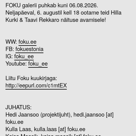
FOKU galerii puhkab kuni 06.08.2026.
Neljapäeval, 6. augustil kell 18 ootame teid Hilla
Kurki & Taavi Rekkaro näituse avamisele!
WW:
foku.ee
FB:
fokuestonia
IG:
foku_ee
Youtube:
foku_ee
Liitu Foku kuukirjaga:
http://eepurl.com/c1mtEX
JUHATUS:
Hedi Jaansoo (projektijuht), hedi.jaansoo [at]
foku.ee
Kulla Laas, kulla.laas [at] foku.ee