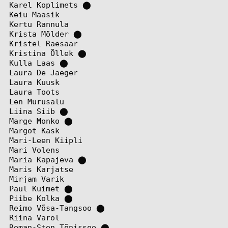
Karel Koplimets
⬤
Keiu Maasik
Kertu Rannula
Krista Mölder
⬤
Kristel Raesaar
Kristina Õllek
⬤
Kulla Laas
⬤
Laura De Jaeger
Laura Kuusk
Laura Toots
Len Murusalu
Liina Siib
⬤
Marge Monko
⬤
Margot Kask
Mari-Leen Kiipli
Mari Volens
Maria Kapajeva
⬤
Maris Karjatse
Mirjam Varik
Paul Kuimet
⬤
Piibe Kolka
⬤
Reimo Võsa-Tangsoo
⬤
Riina Varol
Roman-Sten Tõnissoo
⬤