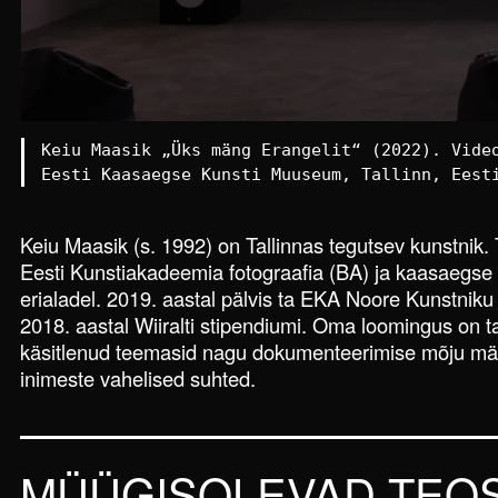
,
Keiu Maasik „Üks mäng Erangelit“ (2022). Vid
Eesti Kaasaegse Kunsti Muuseum, Tallinn, Ees
Keiu Maasik (s. 1992) on Tallinnas tegutsev kunstnik.
Eesti Kunstiakadeemia fotograafia (BA) ja kaasaegse
erialadel. 2019. aastal pälvis ta EKA Noore Kunstnik
2018. aastal Wiiralti stipendiumi. Oma loomingus on 
käsitlenud teemasid nagu dokumenteerimise mõju mälul
inimeste vahelised suhted.
MÜÜGISOLEVAD TEO