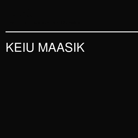
FOKU
Eesti Fotokunstnike Ühendus
KEIU MAASIK