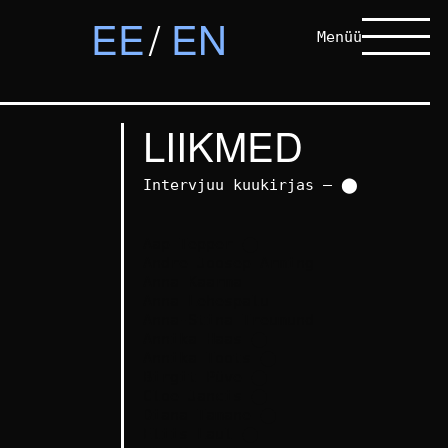
EE
EN
Menüü
LIIKMED
Intervjuu kuukirjas – ⬤
Aap Tepper
⬤
Andre Joosep Arming
Anna Kaarma
Anna Lehespalu
Anna-Stina Treumund
Annika Haas
⬤
Annika Toots
⬤
Birgit Püve
⬤
Cloe Jancis
⬤
Diana Tamane
⬤
Eliis Laul
⬤