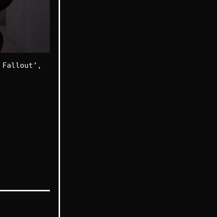
e Fallout’,
Keiu Maasik „Üks mäng Erangelit“ (
k