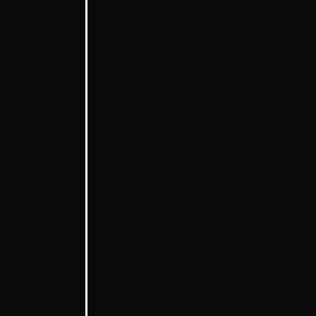
Elo Vahtrik
Eve Kiiler
⬤
Hedi Jaansoo
⬤
Helen Melesk
⬤
Ingel Vaikla
Ivar Veermäe
⬤
Johanna Adojaan
Joosep Kivimäe
⬤
Kaisa Eiche
⬤
Kaisa Maasik
⬤
Karel Koplimets
⬤
Keiu Maasik
Kertu Rannula
Krista Mölder
⬤
Kristel Raesaar
Kristina Õllek
⬤
Kulla Laas
⬤
Laura De Jaeger
Laura Kuusk
Laura Toots
Len Murusalu
Liina Siib
⬤
Marge Monko
⬤
Margot Kask