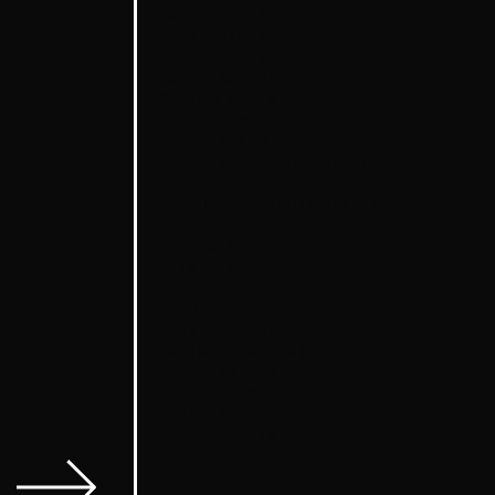
Mari-Leen Kiipli
Mari Volens
Maria Kapajeva
⬤
Maris Karjatse
Mirjam Varik
Paul Kuimet
⬤
Piibe Kolka
⬤
Reimo Võsa-Tangsoo
⬤
Riina Varol
Roman-Sten Tõnissoo
⬤
Ruudu Ulas
⬤
Sigrid Viir
Silvia Sosaar
Sohvi Viik
Sten Eltermaa
Taavi Rekkaro
Tanja Muravskaja
Tarvo Varres
⬤
Tõnis Jürgens
Triin Kerge
⬤
Tuukka Kaila