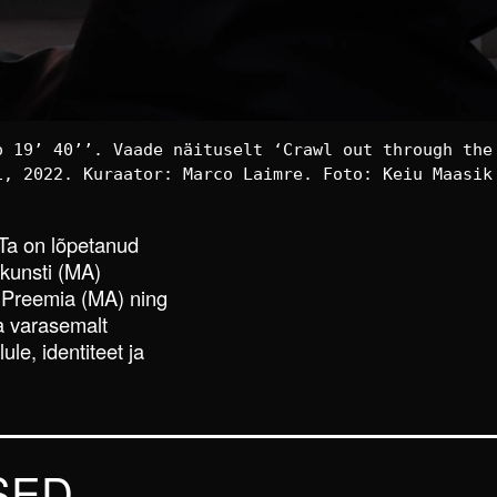
eo 19’ 40’’. Vaade näituselt ‘Crawl out through th
ti, 2022. Kuraator: Marco Laimre. Foto: Keiu Maasi
 Ta on lõpetanud
Koduleht
 kunsti (MA)
u Preemia (MA) ning
ta varasemalt
e, identiteet ja
SED