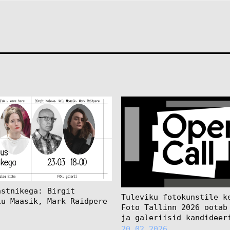
nstnikega: Birgit
Tuleviku fotokunstile k
iu Maasik, Mark Raidpere
Foto Tallinn 2026 ootab
ja galeriisid kandideer
20.02.2026