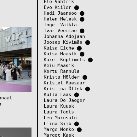
Elo Vahtrik
Eve Kiiler
⬤
Hedi Jaansoo
⬤
Helen Melesk
⬤
Ingel Vaikla
Ivar Veermäe
⬤
Johanna Adojaan
Joosep Kivimäe
⬤
Kaisa Eiche
⬤
Kaisa Maasik
⬤
Karel Koplimets
⬤
Keiu Maasik
Kertu Rannula
Krista Mölder
⬤
Kristel Raesaar
Kristina Õllek
⬤
Kulla Laas
⬤
nnaal
Laura De Jaeger
a
Laura Kuusk
Laura Toots
Len Murusalu
Liina Siib
⬤
Marge Monko
⬤
Margot Kask