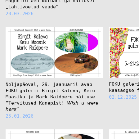
Magnhild Øen Nordahliga näitusel
„Lahtivõetud vaade“
20.03.2026
FOKU galer
Neljapäeval, 29. jaanuaril avab
kaasaegse 
FOKU galerii Birgit Kaleva, Keiu
Maasiku ja Mark Raidpere näituse
02.12.2025
“Tervitused Kanepist! 𝘞𝘪𝘴𝘩 𝘶 𝘸𝘦𝘳𝘦
𝘩𝘦𝘳𝘦”
25.01.2026