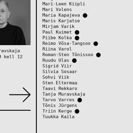
Mari-Leen Kiipli
Mari Volens
Maria Kapajeva
⬤
Maris Karjatse
Mirjam Varik
Paul Kuimet
⬤
Piibe Kolka
⬤
Reimo Võsa-Tangsoo
⬤
Riina Varol
ravskaja
Roman-Sten Tõnissoo
⬤
0 kell 12
Ruudu Ulas
⬤
Sigrid Viir
Silvia Sosaar
Sohvi Viik
Sten Eltermaa
Taavi Rekkaro
Tanja Muravskaja
Tarvo Varres
⬤
Tõnis Jürgens
Triin Kerge
⬤
Tuukka Kaila