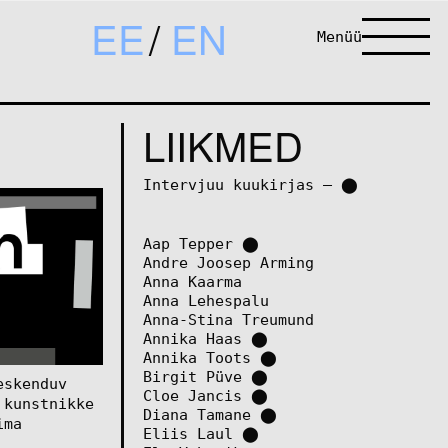
EE
EN
Menüü
LIIKMED
Intervjuu kuukirjas – ⬤
Aap Tepper
⬤
Andre Joosep Arming
Anna Kaarma
Anna Lehespalu
Anna-Stina Treumund
Annika Haas
⬤
Annika Toots
⬤
Birgit Püve
⬤
eskenduv
Cloe Jancis
⬤
 kunstnikke
Diana Tamane
⬤
ima
Eliis Laul
⬤