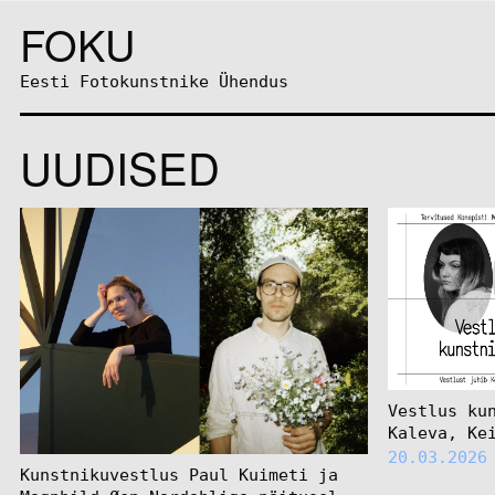
FOKU
Eesti Fotokunstnike Ühendus
UUDISED
Vestlus ku
Kaleva, Ke
20.03.2026
Kunstnikuvestlus Paul Kuimeti ja