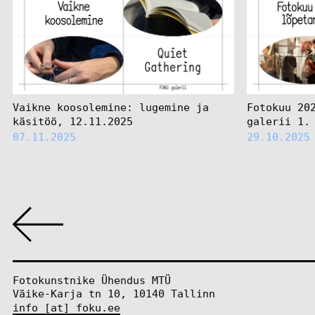
Vaikne koosolemine: lugemine ja
Fotokuu 20
käsitöö, 12.11.2025
galerii 1.
07.11.2025
29.10.2025
Fotokunstnike Ühendus MTÜ
Väike-Karja tn 10, 10140 Tallinn
info [at] foku.ee